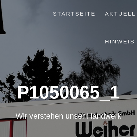
STARTSEITE
AKTUELL
HINWEIS
P1050065_1
Wir verstehen unser Handwerk