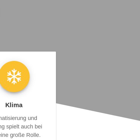
Klima
matisierung und
ng spielt auch bei
ine große Rolle.