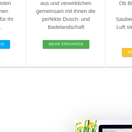
isten
aus und verwirklichen
Ob B
inen
gemeinsam mit Ihnen die
ür Ihr
perfekte Dusch- und
Sauber
.
Badelandschaft
Luft st
EN
MEHR ERFAHREN
M