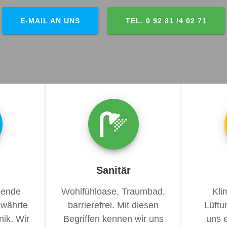
E-MAIL AN UNS
TEL. 0 92 81 /4 02 71
Sanitär
sende
Wohlfühloase, Traumbad,
Kli
ewährte
barrierefrei. Mit diesen
Lüftu
ik. Wir
Begriffen kennen wir uns
uns e