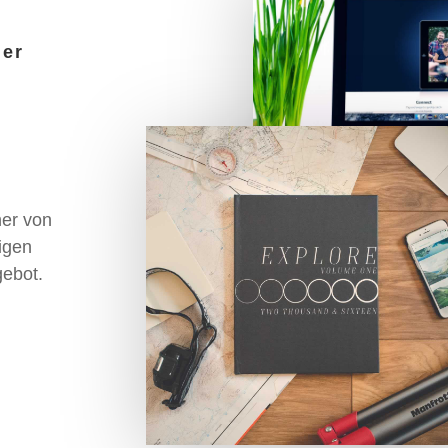
er
ner von
igen
gebot.