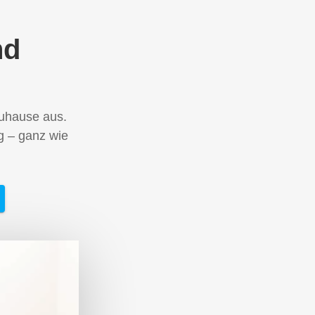
nd
uhause aus.
g – ganz wie