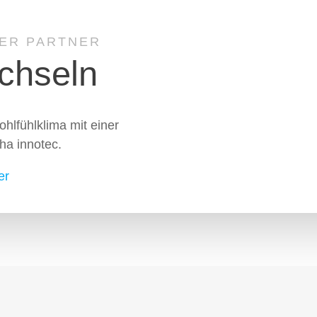
ER PARTNER
chseln
hlfühlklima mit einer
a innotec.
er